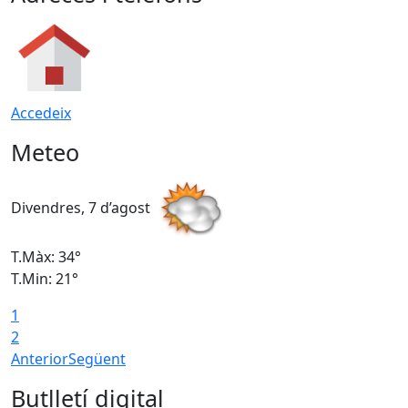
Accedeix
Meteo
Divendres, 7 d’agost
D
T.Màx: 34°
T
T.Min: 21°
T
1
T
2
Anterior
Següent
Butlletí digital