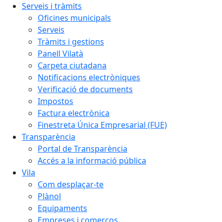
Serveis i tràmits
Oficines municipals
Serveis
Tràmits i gestions
Panell Vilatà
Carpeta ciutadana
Notificacions electròniques
Verificació de documents
Impostos
Factura electrònica
Finestreta Única Empresarial (FUE)
Transparència
Portal de Transparència
Accés a la informació pública
Vila
Com desplaçar-te
Plànol
Equipaments
Empreses i comerços