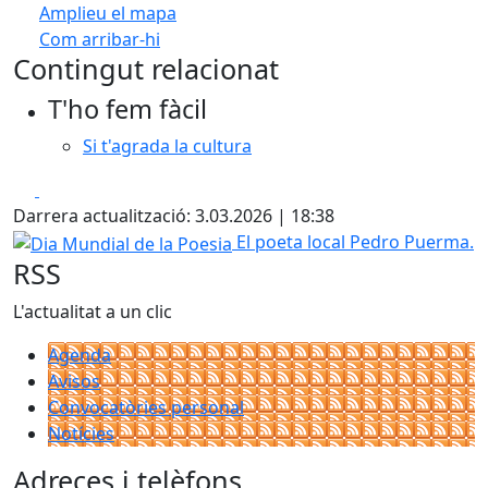
Amplieu el mapa
Com arribar-hi
Leaflet
| ©
OpenStreetMap
contributors
Contingut relacionat
+
T'ho fem fàcil
−
Si t'agrada la cultura
Facebook
X
Darrera actualització: 3.03.2026 | 18:38
Dia Mundial de la Poesia
El poeta local Pedro Puerma.
RSS
L'actualitat a un clic
Agenda
Avisos
Convocatòries personal
Notícies
Adreces i telèfons