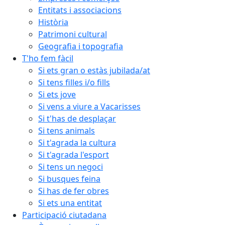
Entitats i associacions
Història
Patrimoni cultural
Geografia i topografia
T'ho fem fàcil
Si ets gran o estàs jubilada/at
Si tens filles i/o fills
Si ets jove
Si vens a viure a Vacarisses
Si t'has de desplaçar
Si tens animals
Si t'agrada la cultura
Si t'agrada l'esport
Si tens un negoci
Si busques feina
Si has de fer obres
Si ets una entitat
Participació ciutadana