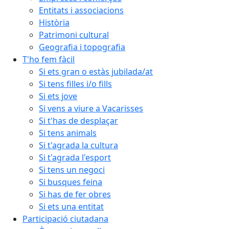
Entitats i associacions
Història
Patrimoni cultural
Geografia i topografia
T'ho fem fàcil
Si ets gran o estàs jubilada/at
Si tens filles i/o fills
Si ets jove
Si vens a viure a Vacarisses
Si t'has de desplaçar
Si tens animals
Si t'agrada la cultura
Si t'agrada l'esport
Si tens un negoci
Si busques feina
Si has de fer obres
Si ets una entitat
Participació ciutadana