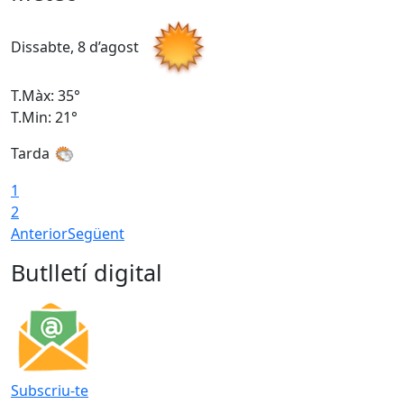
Dissabte, 8 d’agost
D
T.Màx: 35°
T
T.Min: 21°
T
Tarda
1
2
Anterior
Següent
Butlletí digital
Subscriu-te