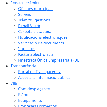
Serveis i tràmits
Oficines municipals
Serveis
Tràmits i gestions
Panell Vilatà
Carpeta ciutadana
Notificacions electròniques
Verificació de documents
Impostos
Factura electrònica
Finestreta Única Empresarial (FUE)
Transparència
Portal de Transparència
Accés a la informació pública
Vila
Com desplaçar-te
Plànol
Equipaments
Empreses i comerços