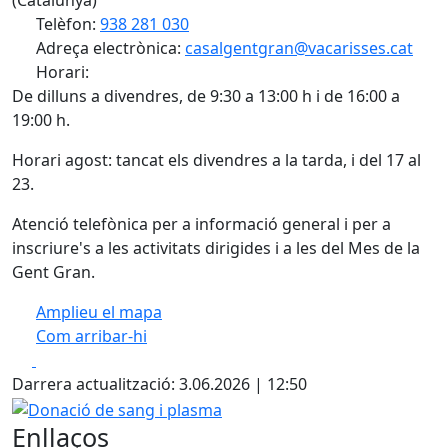
(Catalunya)
Telèfon:
938 281 030
Adreça electrònica:
casalgentgran@vacarisses.cat
Horari:
De dilluns a divendres, de 9:30 a 13:00 h i de 16:00 a
19:00 h.
Horari agost: tancat els divendres a la tarda, i del 17 al
23.
Atenció telefònica per a informació general i per a
inscriure's a les activitats dirigides i a les del Mes de la
Gent Gran.
Amplieu el mapa
Com arribar-hi
Leaflet
| ©
OpenStreetMap
contributors
Facebook
X
+
Darrera actualització: 3.06.2026 | 12:50
−
Donació de sang i plasma
Enllaços