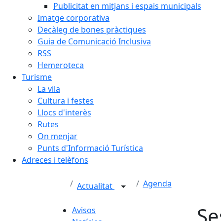
Publicitat en mitjans i espais municipals
Imatge corporativa
Decàleg de bones pràctiques
Guia de Comunicació Inclusiva
RSS
Hemeroteca
Turisme
La vila
Cultura i festes
Llocs d'interès
Rutes
On menjar
Punts d'Informació Turística
Adreces i telèfons
Agenda
Actualitat
Se
Avisos