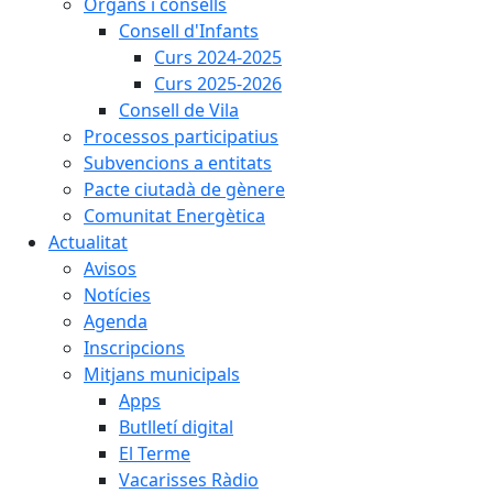
Òrgans i consells
Consell d'Infants
Curs 2024-2025
Curs 2025-2026
Consell de Vila
Processos participatius
Subvencions a entitats
Pacte ciutadà de gènere
Comunitat Energètica
Actualitat
Avisos
Notícies
Agenda
Inscripcions
Mitjans municipals
Apps
Butlletí digital
El Terme
Vacarisses Ràdio