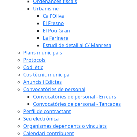
Ordenances fiscals
Urbanisme
Ca l'Oliva
El Fresno
El Pou Gran
La Farinera
Estudi de detall al C/ Manresa
Plans municipals
Protocols
Codi ètic
Cos tècnic municipal
Anuncis i Edictes
Convocatòries de personal
Convocatòries de personal - En curs
Convocatòries de personal - Tancades
Perfil de contractant
Seu electrònica
Organismes dependents o vinculats
Calendari contribuent