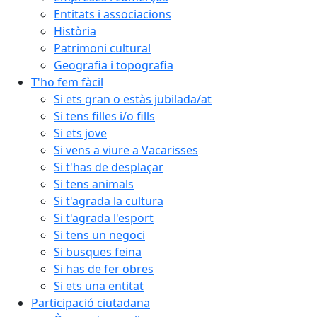
Entitats i associacions
Història
Patrimoni cultural
Geografia i topografia
T'ho fem fàcil
Si ets gran o estàs jubilada/at
Si tens filles i/o fills
Si ets jove
Si vens a viure a Vacarisses
Si t'has de desplaçar
Si tens animals
Si t'agrada la cultura
Si t'agrada l'esport
Si tens un negoci
Si busques feina
Si has de fer obres
Si ets una entitat
Participació ciutadana