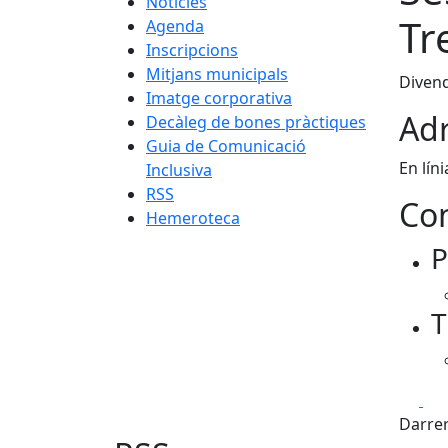
Notícies
Tr
Agenda
Inscripcions
Mitjans municipals
Divend
Imatge corporativa
Adr
Decàleg de bones pràctiques
Guia de Comunicació
En líni
Inclusiva
RSS
Con
Hemeroteca
P
T
Fa
Darrer