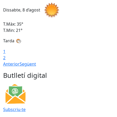
Dissabte, 8 d’agost
D
T.Màx: 35°
T
T.Min: 21°
T
Tarda
1
2
Anterior
Següent
Butlletí digital
Subscriu-te