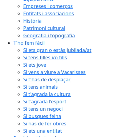
Empreses i comerços
Entitats i associacions
Història
Patrimoni cultural
Geografia i topografia
T'ho fem fàcil
Si ets gran o estàs jubilada/at
Si tens filles i/o fills
Si ets jove
Si vens a viure a Vacarisses
Si t'has de desplaçar
Si tens animals
Si t'agrada la cultura
Si t'agrada l'esport
Si tens un negoci
Si busques feina
Si has de fer obres
Si ets una entitat